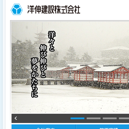
ペ
ペ
ペ
ペ
ー
ー
ー
ー
ジ
ジ
ジ
ジ
の
内
の
の
先
移
終
先
頭
動
わ
頭
で
用
り
へ
す
の
で
戻
リ
す
る
ン
ク
で
す
サ
イ
ト
内
共
通
メ
ニ
ュ
ー
へ