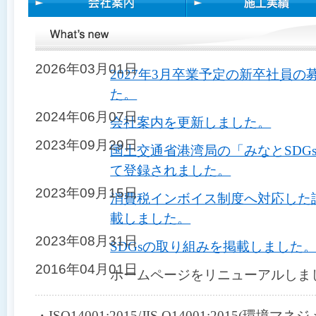
移
動
し
ま
す
2026年03月01日
2027年3月卒業予定の新卒社員
ヘ
た。
ッ
ダ
2024年06月07日
ー
会社案内を更新しました。
メ
2023年09月29日
ニ
国土交通省港湾局の「みなとSDG
ュ
て登録されました。
ー
へ
2023年09月15日
消費税インボイス制度へ対応した
移
動
載しました。
し
2023年08月31日
ま
SDGsの取り組みを掲載しました
す
本
2016年04月01日
ホームページをリニューアルしま
文
へ
移
・ISO14001:2015/JIS Q14001:2015(環