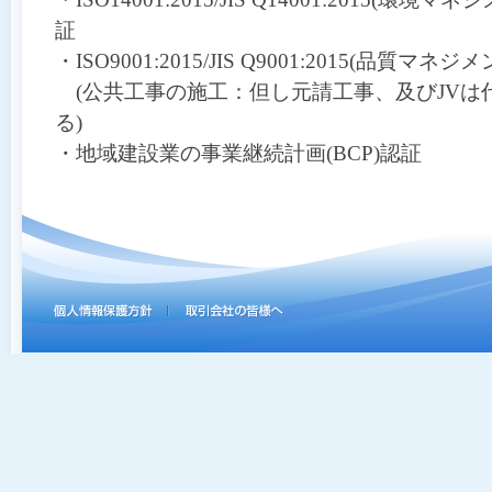
動
証
し
ま
・ISO9001:2015/JIS Q9001:2015(品質マ
す
(公共工事の施工：但し元請工事、及びJVは
る)
・地域建設業の事業継続計画(BCP)認証
こ
こ
か
ら
フ
ッ
タ
ー
メ
ニ
ュ
ー
で
す